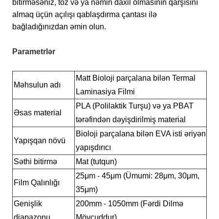
bitirməsəniz, toz və ya nəmin daxil olmasının qarşısını
almaq üçün açılışı qablaşdırma çantası ilə
bağladığınızdan əmin olun.
Parametrlər
Matt Bioloji parçalana bilən Termal
Məhsulun adı
Laminasiya Filmi
PLA (Polilaktik Turşu) və ya PBAT
Əsas material
tərəfindən dəyişdirilmiş material
Bioloji parçalana bilən EVA isti əriyən
Yapışqan növü
yapışdırıcı
Səthi bitirmə
Mat (tutqun)
25μm - 45μm (Ümumi: 28μm, 30μm,
Film Qalınlığı
35μm)
Genişlik
200mm - 1050mm (Fərdi Dilmə
diapazonu
Mövcuddur)