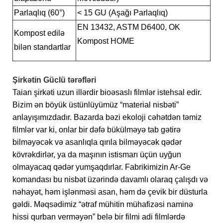
Parlaqlıq (60°)
< 15 GU (Aşağı Parlaqlıq)
EN 13432, ASTM D6400, OK
Kompost edilə
Kompost HOME
bilən standartlar
Şirkətin Güclü tərəfləri
Taian şirkəti uzun illərdir bioəsaslı filmlər istehsal edir.
Bizim ən böyük üstünlüyümüz “material nisbəti”
anlayışımızdadır. Bazarda bəzi ekoloji cəhətdən təmiz
filmlər var ki, onlar bir dəfə bükülməyə tab gətirə
bilməyəcək və asanlıqla qırıla bilməyəcək qədər
kövrəkdirlər, ya da maşının istismarı üçün uyğun
olmayacaq qədər yumşaqdırlar. Fabrikimizin Ar-Ge
komandası bu nisbət üzərində davamlı olaraq çalışdı və
nəhayət, həm işlənməsi asan, həm də çevik bir düsturla
gəldi. Məqsədimiz “ətraf mühitin mühafizəsi naminə
hissi qurban verməyən” belə bir filmi adi filmlərdə