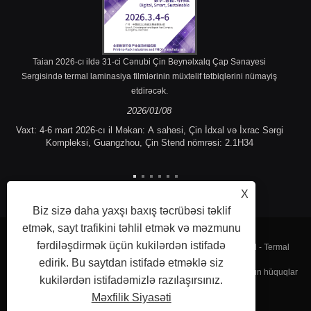
Taian 2026-cı ildə 31-ci Cənubi Çin Beynəlxalq Çap Sənayesi
Sərgisində termal laminasiya filmlərinin müxtəlif tətbiqlərini nümayiş
etdirəcək.
2026/01/08
Vaxt: 4-6 mart 2026-cı il Məkan: A sahəsi, Çin İdxal və İxrac Sərgi
Kompleksi, Guangzhou, Çin Stend nömrəsi: 2.1H34
X
Biz sizə daha yaxşı baxış təcrübəsi təklif
etmək, sayt trafikini təhlil etmək və məzmunu
fərdiləşdirmək üçün kukilərdən istifadə
Müəlliflik hüququ © 2023 Fujian Taian Lamination Film Co, Ltd - Termal
edirik. Bu saytdan istifadə etməklə siz
laminasiya filmi, laminat polad film, Termal laminasiya filmi - Bütün hüquqlar
kukilərdən istifadəmizlə razılaşırsınız.
Məxfilik Siyasəti
qorunur.