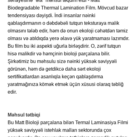
sənayesinə "əla" məhsul təqdim etdi - Matt
Biodegradable Thermal Lamination Film. Mövcud bazar
tendensiyası dəyişdi. İndi insanlar nəinki
qablaşdırmanın o dəbdəbəli tutqun teksturaya malik
olmasını tələb edir, həm də onun ekoloji cəhətdən təmiz
olması və atıldıqda yerə əlavə yük yaratmaması lazımdır.
Bu film bu iki aspekti uğurla birləşdirir. O, zərif tutqun
hisə malikdir və həmçinin bioloji parçalana bilir.
Şirkətimiz bu məhsulu sizə nəinki yüksək səviyyəli
görünən, həm də getdikcə daha sərt ekoloji
sertifikatlardan asanlıqla keçən qablaşdırma
yaratmağınıza kömək etmək üçün xüsusi olaraq təbliğ
edir.
Məhsul tətbiqi
Bu Matt Bioloji parçalana bilən Termal Laminasiya Filmi
yüksək səviyyəli istehlak malları sektorunda çox