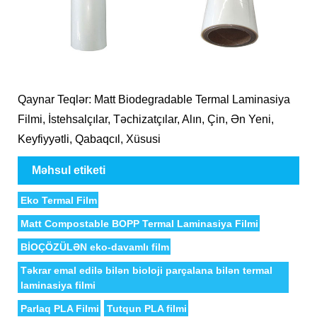
Qaynar Teqlər: Matt Biodegradable Termal Laminasiya
Filmi, İstehsalçılar, Təchizatçılar, Alın, Çin, Ən Yeni,
Keyfiyyətli, Qabaqcıl, Xüsusi
Məhsul etiketi
Eko Termal Film
Matt Compostable BOPP Termal Laminasiya Filmi
BİOÇÖZÜLƏN eko-davamlı film
Təkrar emal edilə bilən bioloji parçalana bilən termal
laminasiya filmi
Parlaq PLA Filmi
Tutqun PLA filmi