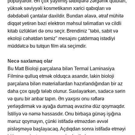
populyardır. Ən çox yayılmış tətbiqlərə zərgərlik qutuları,
yüksək səviyyəli kosmetikanın xarici qabıqları və
dəbdəbəli çantalar daxildir. Bundan əlavə, ətraf mühitə
diqqət yetirən bəzi elektron məhsul təlimatları və cildli
kitab üzlükləri də onu seçir. Brendiniz "təbii, sabit və
ekoloji cəhətdən təmiz" mesajını çatdırmaq istədiyi
müddətcə bu tutqun film əla seçimdir.
Necə saxlamaq olar
Bu Matt Bioloji parçalana bilən Termal Laminasiya
Filminə qulluq etmək olduqca asandır, lakin bioloji
parçalana bilən materiallardan hazırlandığından bir az
daha çox qayğı tələb olunur. Saxlayarkən, sadəcə sərin
və quru bir anbar tapın. Ən yaxşısı onu rəflərə
yerləşdirmək və ayağa durmaq əvəzinə düz qoymaqdır.
İstiliyə və nəmə həssasdır. Onu birbaşa günəş işığına
məruz qoymayın, çünki istifadə etməzdən əvvəl
pisləşməyə başlayacaq. Açdıqdan sonra istifadə etməyi