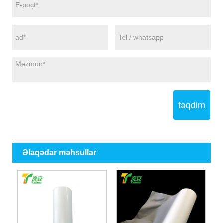
təqdim
Əlaqədar məhsullar