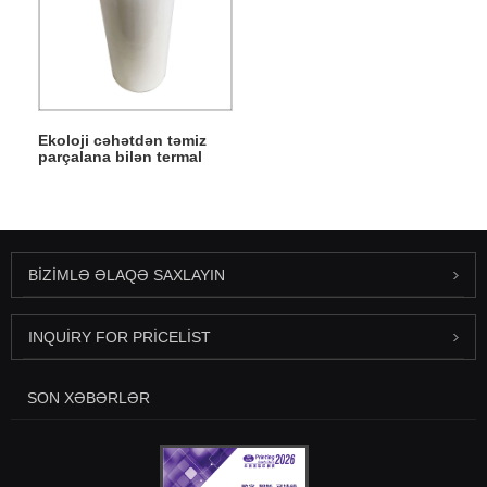
Ekoloji cəhətdən təmiz
parçalana bilən termal
laminasiya filmi
BIZIMLƏ ƏLAQƏ SAXLAYIN
INQUIRY FOR PRICELIST
SON XƏBƏRLƏR