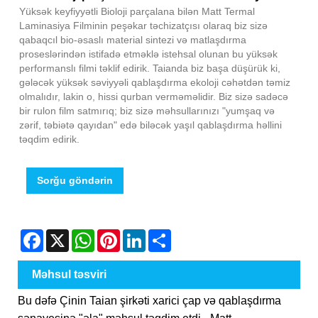
Yüksək keyfiyyətli Bioloji parçalana bilən Matt Termal
Laminasiya Filminin peşəkar təchizatçısı olaraq biz sizə
qabaqcıl bio-əsaslı material sintezi və matlaşdırma
proseslərindən istifadə etməklə istehsal olunan bu yüksək
performanslı filmi təklif edirik. Taianda biz başa düşürük ki,
gələcək yüksək səviyyəli qablaşdırma ekoloji cəhətdən təmiz
olmalıdır, lakin o, hissi qurban verməməlidir. Biz sizə sadəcə
bir rulon film satmırıq; biz sizə məhsullarınızı "yumşaq və
zərif, təbiətə qayıdan" edə biləcək yaşıl qablaşdırma həllini
təqdim edirik.
Sorğu göndərin
Facebook
X
WhatsApp
Pinterest
LinkedIn
Share
Məhsul təsviri
Bu dəfə Çinin Taian şirkəti xarici çap və qablaşdırma