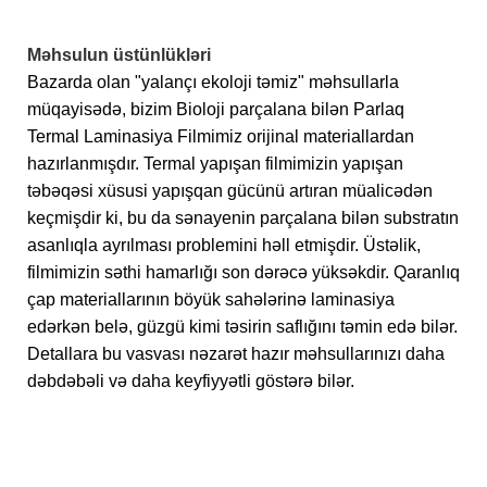
Məhsulun üstünlükləri
Bazarda olan "yalançı ekoloji təmiz" məhsullarla
müqayisədə, bizim Bioloji parçalana bilən Parlaq
Termal Laminasiya Filmimiz orijinal materiallardan
hazırlanmışdır. Termal yapışan filmimizin yapışan
təbəqəsi xüsusi yapışqan gücünü artıran müalicədən
keçmişdir ki, bu da sənayenin parçalana bilən substratın
asanlıqla ayrılması problemini həll etmişdir. Üstəlik,
filmimizin səthi hamarlığı son dərəcə yüksəkdir. Qaranlıq
çap materiallarının böyük sahələrinə laminasiya
edərkən belə, güzgü kimi təsirin saflığını təmin edə bilər.
Detallara bu vasvası nəzarət hazır məhsullarınızı daha
dəbdəbəli və daha keyfiyyətli göstərə bilər.