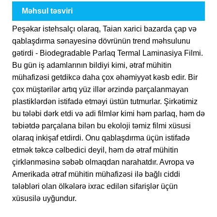
Məhsul təsviri
Peşəkar istehsalçı olaraq, Taian xarici bazarda çap və
qablaşdırma sənayesinə dövrünün trend məhsulunu
gətirdi - Biodegradable Parlaq Termal Laminasiya Filmi.
Bu gün iş adamlarının bildiyi kimi, ətraf mühitin
mühafizəsi getdikcə daha çox əhəmiyyət kəsb edir. Bir
çox müştərilər artıq yüz illər ərzində parçalanmayan
plastiklərdən istifadə etməyi üstün tutmurlar. Şirkətimiz
bu tələbi dərk etdi və adi filmlər kimi həm parlaq, həm də
təbiətdə parçalana bilən bu ekoloji təmiz filmi xüsusi
olaraq inkişaf etdirdi. Onu qablaşdırma üçün istifadə
etmək təkcə cəlbedici deyil, həm də ətraf mühitin
çirklənməsinə səbəb olmaqdan narahatdır. Avropa və
Amerikada ətraf mühitin mühafizəsi ilə bağlı ciddi
tələbləri olan ölkələrə ixrac edilən sifarişlər üçün
xüsusilə uyğundur.