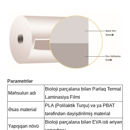
Parametrlər
Bioloji parçalana bilən Parlaq Termal
Məhsulun adı
Laminasiya Filmi
PLA (Polilaktik Turşu) və ya PBAT
Əsas material
tərəfindən dəyişdirilmiş material
Bioloji parçalana bilən EVA isti əriyən
Yapışqan növü