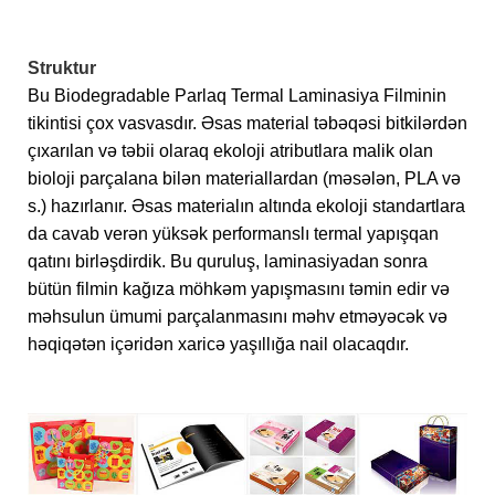
Struktur
Bu Biodegradable Parlaq Termal Laminasiya Filminin
tikintisi çox vasvasdır. Əsas material təbəqəsi bitkilərdən
çıxarılan və təbii olaraq ekoloji atributlara malik olan
bioloji parçalana bilən materiallardan (məsələn, PLA və
s.) hazırlanır. Əsas materialın altında ekoloji standartlara
da cavab verən yüksək performanslı termal yapışqan
qatını birləşdirdik. Bu quruluş, laminasiyadan sonra
bütün filmin kağıza möhkəm yapışmasını təmin edir və
məhsulun ümumi parçalanmasını məhv etməyəcək və
həqiqətən içəridən xaricə yaşıllığa nail olacaqdır.