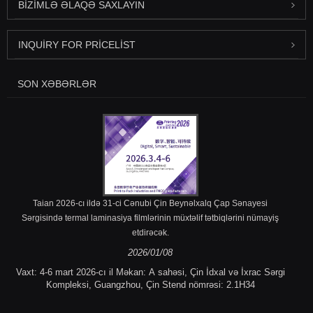
BIZIMLƏ ƏLAQƏ SAXLAYIN
INQUIRY FOR PRICELIST
SON XƏBƏRLƏR
Taian 2026-cı ildə 31-ci Cənubi Çin Beynəlxalq Çap Sənayesi
Sərgisində termal laminasiya filmlərinin müxtəlif tətbiqlərini nümayiş
etdirəcək.
2026/01/08
Vaxt: 4-6 mart 2026-cı il Məkan: A sahəsi, Çin İdxal və İxrac Sərgi
Kompleksi, Guangzhou, Çin Stend nömrəsi: 2.1H34