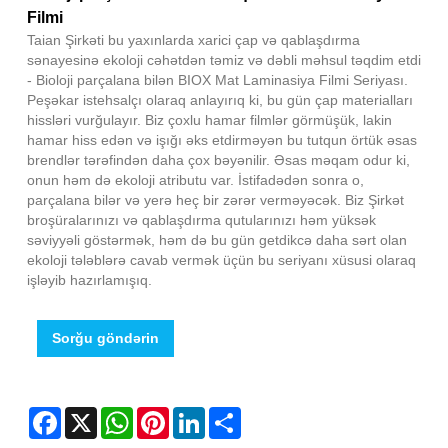
Filmi
Taian Şirkəti bu yaxınlarda xarici çap və qablaşdırma
sənayesinə ekoloji cəhətdən təmiz və dəbli məhsul təqdim etdi
- Bioloji parçalana bilən BIOX Mat Laminasiya Filmi Seriyası.
Peşəkar istehsalçı olaraq anlayırıq ki, bu gün çap materialları
hissləri vurğulayır. Biz çoxlu hamar filmlər görmüşük, lakin
hamar hiss edən və işığı əks etdirməyən bu tutqun örtük əsas
brendlər tərəfindən daha çox bəyənilir. Əsas məqam odur ki,
onun həm də ekoloji atributu var. İstifadədən sonra o,
parçalana bilər və yerə heç bir zərər verməyəcək. Biz Şirkət
broşüralarınızı və qablaşdırma qutularınızı həm yüksək
səviyyəli göstərmək, həm də bu gün getdikcə daha sərt olan
ekoloji tələblərə cavab vermək üçün bu seriyanı xüsusi olaraq
işləyib hazırlamışıq.
Sorğu göndərin
Facebook
X
WhatsApp
Pinterest
LinkedIn
Share