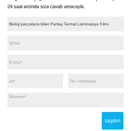
24 saat ərzində sizə cavab verəcəyik.
təqdim