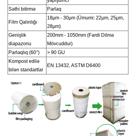
yapışdırıcı
Səthi bitirmə
Parlaq
18μm - 30μm (Ümumi: 22μm, 25μm,
Film Qalınlığı
28μm)
Genişlik
200mm - 1050mm (Fərdi Dilmə
diapazonu
Mövcuddur)
Parlaqlıq (60°)
> 90 GU
Kompost edilə
EN 13432, ASTM D6400
bilən standartlar