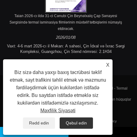
Taian 2026-cı ildə 31-ci Cənubi Çin Beynəlxalq Çap Sənayesi
Sərgisində termal laminasiya filmlərinin müxtəlif tətbiqlərini nümayiş
etdirəcək.
2026/01/08
Vaxt: 4-6 mart 2026-cı il Məkan: A sahəsi, Çin İdxal və İxrac Sərgi
Kompleksi, Guangzhou, Çin Stend nömrəsi: 2.1H34
X
Biz sizə daha yaxşı baxış təcrübəsi təklif
etmək, sayt trafikini təhlil etmək və məzmunu
fərdiləşdirmək üçün kukilərdən istifadə
Müəlliflik hüququ © 2023 Fujian Taian Lamination Film Co, Ltd - Termal
edirik. Bu saytdan istifadə etməklə siz
laminasiya filmi, laminat polad film, Termal laminasiya filmi - Bütün hüquqlar
kukilərdən istifadəmizlə razılaşırsınız.
Məxfilik Siyasəti
qorunur.
Bağlantılar
Sitemap
RSS
XML
Privacy Policy
Rədd edin
Qəbul edin