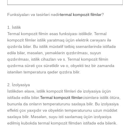
Funksiyaları və təsirləri nədir
termal kompozit filmlər
?
1. İstilik
Termal kompozit filmin əsas funksiyası istilikdir. Termal
kompozit filmlər istilik yaratmaq üçün elektrik cərəyanı ilə
qızdırıla bilər. Bu istilik müxtəlif tətbiq ssenarilərində istifadə
edilə bilər, məsələn, yeməklərin qızdırılması, suyun
qızdırılması, istilik cihazları və s. Termal kompozit filmin
qızdırma sürəti çox sürətlidir və o, obyekti tez bir zamanda
istənilən temperatura qədər qızdıra bilir.
2. İzolyasiya
İstilikdən əlavə, istilik kompozit filmləri də izolyasiya üçün
istifadə edilə bilər.
Termal kompozit filmlər
cisimlərə istilik ötürə,
bununla da onların temperaturunu saxlaya bilir. Bu izolyasiya
effekti çox yaxşıdır və obyektin temperaturunu uzun müddət
saxlaya bilir. Məsələn, suyu isti saxlamaq üçün izolyasiya
edilmiş kubokda termal kompozit filmdən istifadə edə bilərik.