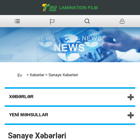
>
Xəbərlər
>
Sənaye Xəbərləri
Ev
XƏBƏRLƏR
YENI MƏHSULLAR
Sənaye Xəbərləri