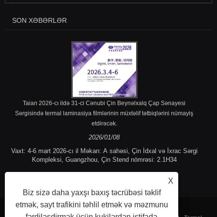
SON XƏBƏRLƏR
Taian 2026-cı ildə 31-ci Cənubi Çin Beynəlxalq Çap Sənayesi
Sərgisində termal laminasiya filmlərinin müxtəlif tətbiqlərini nümayiş
etdirəcək.
2026/01/08
Vaxt: 4-6 mart 2026-cı il Məkan: A sahəsi, Çin İdxal və İxrac Sərgi
Kompleksi, Guangzhou, Çin Stend nömrəsi: 2.1H34
X
Biz sizə daha yaxşı baxış təcrübəsi təklif
etmək, sayt trafikini təhlil etmək və məzmunu
fərdiləşdirmək üçün kukilərdən istifadə