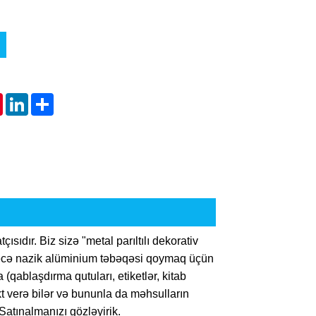
tsApp
Pinterest
LinkedIn
Share
ısıdır. Biz sizə "metal parıltılı dekorativ
dərəcə nazik alüminium təbəqəsi qoymaq üçün
(qablaşdırma qutuları, etiketlər, kitab
kt verə bilər və bununla da məhsulların
 Satınalmanızı gözləyirik.