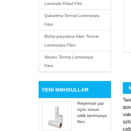
Laminatlı Polad Film
Qabartma Termal Laminasiya
Filmi
Bioloji parçalana bilən Termal
Laminasiya Filmi
Neylon Termal Laminasiya
Filmi
M
YENI MƏHSULLAR
Taia
Rəqəmsal çap
qoru
üçün xüsusi
vaku
istilik laminasiya
üzlü
filmi
cəlb