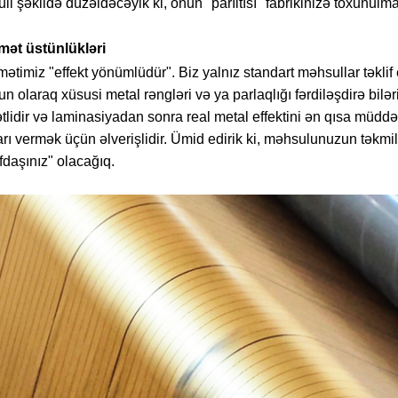
li şəkildə düzəldəcəyik ki, onun "parıltısı" fabrikinizə toxunulm
mət üstünlükləri
ətimiz "effekt yönümlüdür". Biz yalnız standart məhsullar təklif 
n olaraq xüsusi metal rəngləri və ya parlaqlığı fərdiləşdirə bi
tlidir və laminasiyadan sonra real metal effektini ən qısa müdd
rı vermək üçün əlverişlidir. Ümid edirik ki, məhsulunuzun təkmil
fdaşınız" olacağıq.