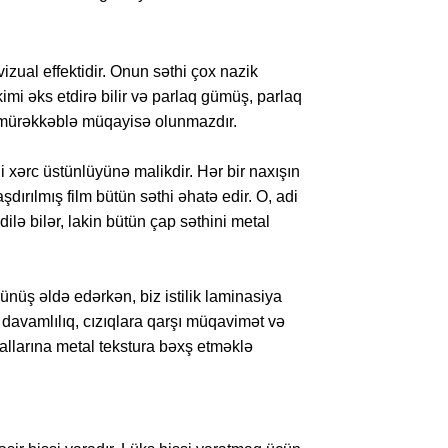
izual effektidir. Onun səthi çox nazik
mi əks etdirə bilir və parlaq gümüş, parlaq
adi mürəkkəblə müqayisə olunmazdır.
 xərc üstünlüyünə malikdir. Hər bir naxışın
dırılmış film bütün səthi əhatə edir. O, adi
ilə bilər, lakin bütün çap səthini metal
üş əldə edərkən, biz istilik laminasiya
davamlılıq, cızıqlara qarşı müqavimət və
allarına metal tekstura bəxş etməklə