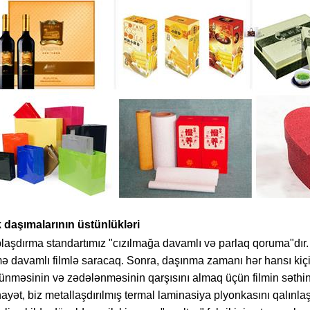
 daşımalarının üstünlükləri
aşdırma standartımız "cızılmağa davamlı və parlaq qoruma"dır. T
ə davamlı filmlə saracaq. Sonra, daşınma zamanı hər hansı kiçi
ünməsinin və zədələnməsinin qarşısını almaq üçün filmin səthini 
yət, biz metallaşdırılmış termal laminasiya plyonkasını qalınlaş