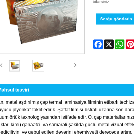
bilərsiniz.
Sorğu göndərin
Facebook
X
Wha
əhsul təsviri
n, metallaşdırılmış çap termal laminasiya filminin etibarlı təchizatç
yucu plyonka" təklif edirik. Şəffaf film substratı üzərinə son 
um örtük texnologiyasından istifadə edir. O, çap materiallarınıza 
kləri kimi) qənaətcil və səmərəli şəkildə güclü metal vizual effe
ediciliyini və qəbul edilən dəyərini əhəmiyyətli dərəcədə artırır.