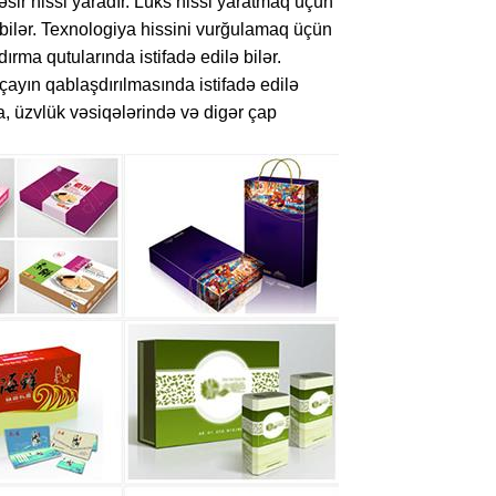
əsir hissi yaradır. Lüks hissi yaratmaq üçün
ə bilər. Texnologiya hissini vurğulamaq üçün
ırma qutularında istifadə edilə bilər.
ə çayın qablaşdırılmasında istifadə edilə
da, üzvlük vəsiqələrində və digər çap