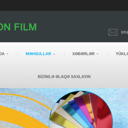
lzh
DA
MƏHSULLAR
XƏBƏRLƏR
YÜKL
BIZIMLƏ ƏLAQƏ SAXLAYIN