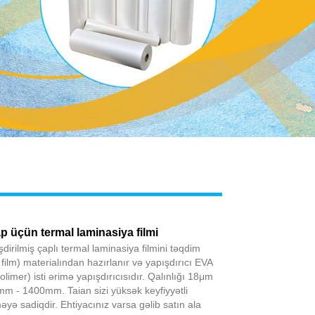
Live
ap üçün termal laminasiya filmi
şdirilmiş çaplı termal laminasiya filmini təqdim
 film) materialından hazırlanır və yapışdırıcı EVA
polimer) isti ərimə yapışdırıcısıdır. Qalınlığı 18μm
mm - 1400mm. Taian sizi yüksək keyfiyyətli
yə sadiqdir. Ehtiyacınız varsa gəlib satın ala