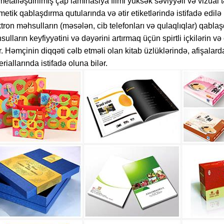
etalləşdirilmiş çap laminasiya filmi yüksək səviyyəli və vizual t
etik qablaşdırma qutularında və ətir etiketlərində istifadə edil
tron məhsulların (məsələn, cib telefonları və qulaqlıqlar) qablaşd
ulların keyfiyyətini və dəyərini artırmaq üçün spirtli içkilərin v
r. Həmçinin diqqəti cəlb etməli olan kitab üzlüklərində, afişalar
riallarında istifadə oluna bilər.