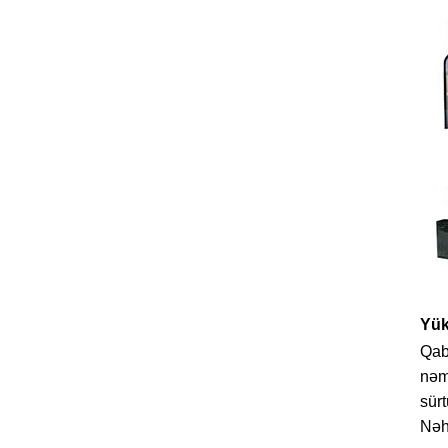
Yük
Qabl
nəm
sürt
Nəha