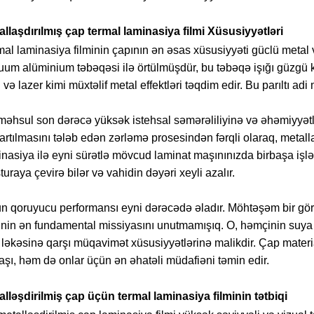
allaşdırılmış çap termal laminasiya filmi Xüsusiyyətləri
al laminasiya filminin çapının ən əsas xüsusiyyəti güclü metal v
um alüminium təbəqəsi ilə örtülmüşdür, bu təbəqə işığı güzgü ki
l və lazer kimi müxtəlif metal effektləri təqdim edir. Bu parıltı 
əhsul son dərəcə yüksək istehsal səmərəliliyinə və əhəmiyyətli
rtılmasını tələb edən zərləmə prosesindən fərqli olaraq, metallaş
nasiya ilə eyni sürətlə mövcud laminat maşınınızda birbaşa işləd
turaya çevirə bilər və vahidin dəyəri xeyli azalır.
n qoruyucu performansı eyni dərəcədə əladır. Möhtəşəm bir görün
minin ən fundamental missiyasını unutmamışıq. O, həmçinin suya 
 ləkəsinə qarşı müqavimət xüsusiyyətlərinə malikdir. Çap materi
şı, həm də onlar üçün ən əhatəli müdafiəni təmin edir.
alləşdirilmiş çap üçün termal laminasiya filminin tətbiqi