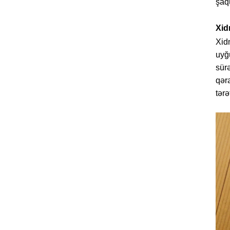
şaqu
Xid
Xidm
uyğu
sürə
qəra
tərə