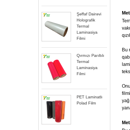
Met
Şəffaf Dairəvi
Holografik
Term
Termal
vaku
Laminasiya
qızı
Filmi
Bu m
Qırmızı Parıltılı
qaba
Termal
lami
Laminasiya
teks
Filmi
Onu
fil
PET Laminatlı
yağ
Polad Film
yana
Met