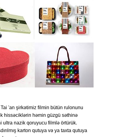
ai 'an şirkətimiz filmin bütün rulonunu
k hissəciklərin həmin güzgü səthinə
ultra nazik qoruyucu filmlə örtürük.
dırılmış karton qutuya və ya taxta qutuya