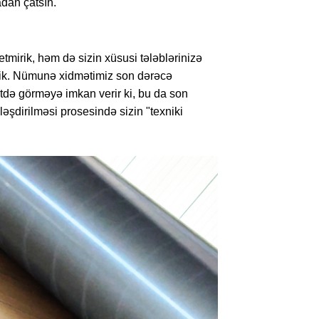
adan çatsın.
etmirik, həm də sizin xüsusi tələblərinizə
lərik. Nümunə xidmətimiz son dərəcə
ətdə görməyə imkan verir ki, bu da son
ləşdirilməsi prosesində sizin "texniki