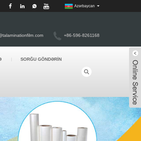
Azərbaycan
@talaminationfilm.com
+86-596-8261168
Ə
SORĞU GÖNDƏRIN