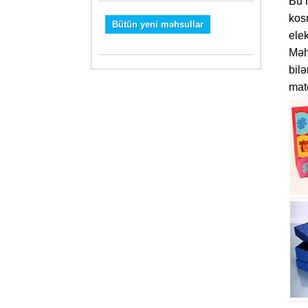
Bu m
kosm
Bütün yeni məhsullar
elek
Məhs
bilə
mate