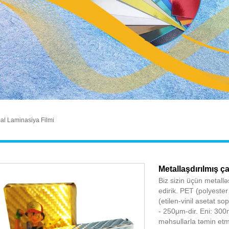
al Laminasiya Filmi
Metallaşdırılmış ç
Biz sizin üçün metallə
edirik. PET (polyester
(etilen-vinil asetat so
- 250μm-dir. Eni: 300
məhsullarla təmin etmə