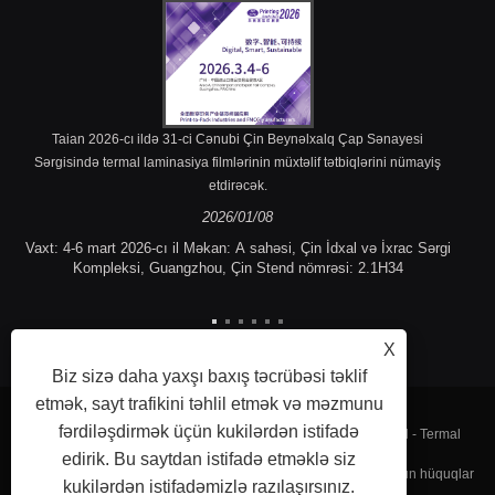
Taian 2026-cı ildə 31-ci Cənubi Çin Beynəlxalq Çap Sənayesi
Sərgisində termal laminasiya filmlərinin müxtəlif tətbiqlərini nümayiş
etdirəcək.
2026/01/08
Vaxt: 4-6 mart 2026-cı il Məkan: A sahəsi, Çin İdxal və İxrac Sərgi
Kompleksi, Guangzhou, Çin Stend nömrəsi: 2.1H34
X
Biz sizə daha yaxşı baxış təcrübəsi təklif
etmək, sayt trafikini təhlil etmək və məzmunu
fərdiləşdirmək üçün kukilərdən istifadə
Müəlliflik hüququ © 2023 Fujian Taian Lamination Film Co, Ltd - Termal
edirik. Bu saytdan istifadə etməklə siz
laminasiya filmi, laminat polad film, Termal laminasiya filmi - Bütün hüquqlar
kukilərdən istifadəmizlə razılaşırsınız.