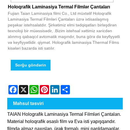
Holoqrafik Laminasiya Termal Filmlər Çantaları
Fujian Taian Laminasiya filmi Co., Ltd müxtəlif Holoqrafik
Laminasiya Termal Filmləri Çantaları üzrə ixtisaslaşmış
peşəkar istehsalatdır. Şirkətimiz elmi tədqiqatları birləşdirən
texnoloji bir müəssisədir, .Bizim istehsal xəttimiz xaricdən
alınmış qabaqcıl avtomatik maşındır, buna görə də keyfiyyətli
və keyfiyyətlidir. qiymət. Holografik laminasiya Thermal Films
kisələri bazarda isti satılır.
Sorğu göndərin
Facebook
X
WhatsApp
Pinterest
LinkedIn
Share
Məhsul təsviri
TAIAN Holografik Laminasiya Termal Filmləri Çantaları.
Material holoqrafik əsaslı film və Eva isti yapışqandır.
filmdə almaz naxışları, ürək formalı, mini parıldamaqlar,