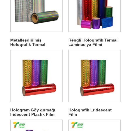
Metalləşdirilmiş
Rəngli Holoqrafik Termal
Holoqrafik Termal
Laminasiya Filmi
Laminasiya Filmi
Hologram Göy qurşağı
Holografik Lridescent
Iridescent Plastik Film
Film