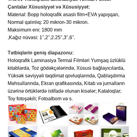
Çantalar Xüsusiyyət və Xüsusiyyət:
Material: Bopp holoqrafik əsaslı film+EVA yapışqan,
Normal qalınlıq: 20 mikron-30 mikron.
Maksimum eni: 1800 mm
,Kağız nüvəsi: 1'',2'',2.25'',3'',6''.
Tətbiqlərin geniş diapazonu:
Holoqrafik Laminasiya Termal Filmləri Yumşaq üzlüklü
kitablarda, Toz gödəkçələrində, Xüsusi bağlayıcılarda,
Yüksək səviyyəli təqdimat qovluqlarında, Qablaşdırma
Məhsullarında, Ekran qrafikasında, Kitab və jurnalların
üzərinə örtüklərdə istifadə olunan kisələr; Kataloqlar;
Toy fotoşəkili; Fotoalbom və s.