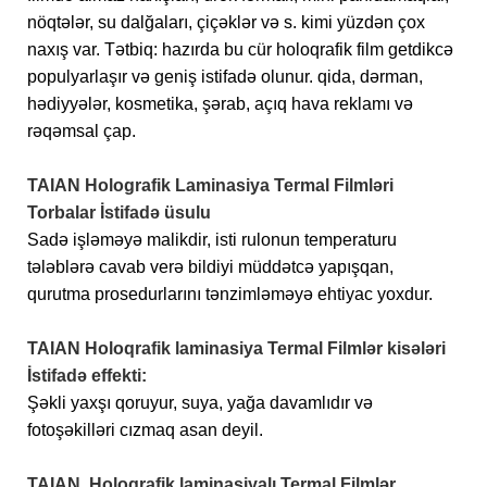
nöqtələr, su dalğaları, çiçəklər və s. kimi yüzdən çox
naxış var. Tətbiq: hazırda bu cür holoqrafik film getdikcə
populyarlaşır və geniş istifadə olunur. qida, dərman,
hədiyyələr, kosmetika, şərab, açıq hava reklamı və
rəqəmsal çap.
TAIAN Holografik Laminasiya Termal Filmləri
Torbalar İstifadə üsulu
Sadə işləməyə malikdir, isti rulonun temperaturu
tələblərə cavab verə bildiyi müddətcə yapışqan,
qurutma prosedurlarını tənzimləməyə ehtiyac yoxdur.
TAIAN Holoqrafik laminasiya Termal Filmlər kisələri
İstifadə effekti:
Şəkli yaxşı qoruyur, suya, yağa davamlıdır və
fotoşəkilləri cızmaq asan deyil.
TAIAN Holoqrafik laminasiyalı Termal Filmlər