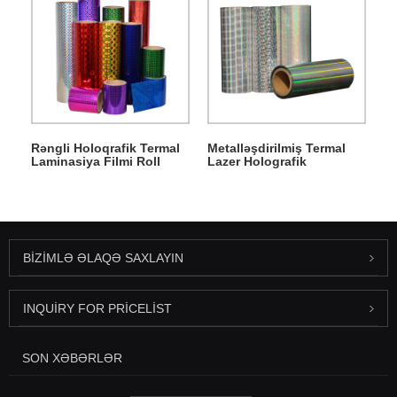
Rəngli Holoqrafik Termal
Metalləşdirilmiş Termal
Laminasiya Filmi Roll
Lazer Holografik
Laminasiya Filmi
BIZIMLƏ ƏLAQƏ SAXLAYIN
INQUIRY FOR PRICELIST
SON XƏBƏRLƏR