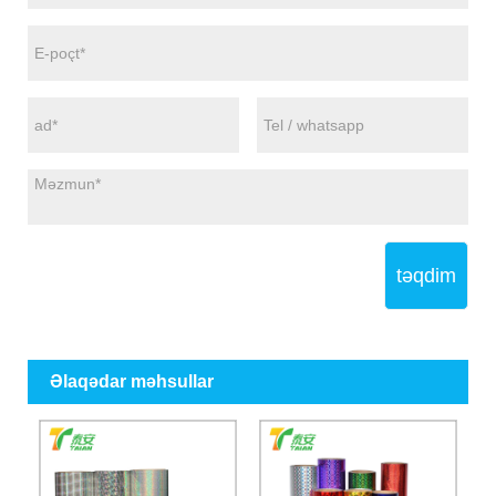
təqdim
Əlaqədar məhsullar