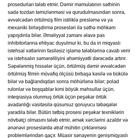
prosedurları tələb etmir. Dəmir məmulatının səthinin
sadə tozdan təmizlənməsi və qurudulmasından sonra,
əvvəlcədən örtülmüş film istiliklə presləmə və ya
mexaniki birləşdirmə prosesləri ilə səthə möhkəm
yapışdırıla bilər. Əməliyyat zamanı əlavə pas
inhibitorlarına ehtiyac duyulmur ki, bu da iri miqyaslı
istehsal xətlərinin fasiləsiz işləmə tələblərinə cavab verir
və istehsalın səmərəliliyini əhəmiyyətli dərəcədə artırır.
Səpələnmiş hissələr üçün, örtülmüş dəmir əvvəlcədən
örtülmüş filmin müvafiq ölçüsü birbaşa kəsilə və bükülə
bilər və bağlandıqdan sonra möhürlənə bilər; polad
rulonlar və boşqablar kimi böyük məhsullar üçün,
inteqrasiya olunmuş örtük üçün peşəkar örtük
avadanlığı vasitəsilə qüsursuz qoruyucu təbəqələr
yaradıla bilər. Bütün tətbiq prosesi peşəkar texniklərin
növbətçi olmasını tələb etmir, əmək xərclərini azaldır və
ənənəvi proseslərdə ətraf mühitin çirklənməsi
problemlərindən qaçır. Müasir sənayenin genişmiqyaslı