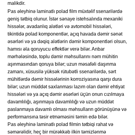
malikdir.
Pas əleyhinə laminatlı polad film müxtəlif ssenarilərdə
geniş tətbiq olunur. İstər sənaye istehsalında mexaniki
hissələr, avadanlıq alətləri və avtomobil hissələri,
tikintidə polad komponentlər, açıq havada dəmir sənət
əsərləri və ya dəqiq alətlərin dəmir komponentləri olsun,
hamısı əla qoruyucu effektlər verə bilər. Anbar
mərhələsində, toplu dəmir məhsullarını nəm mühitin
aşınmasından qoruya bilər; uzun məsafəli daşınma
zamanı, xüsusilə yüksək rütubətli ssenarilərdə, sərt
mühitlərdə dəmir hissələrinin korroziyasına qarşı dura
bilər; uzun müddət saxlanması lazım olan dəmir ehtiyat
hissələri və ya açıq dəmir əsərləri üçün onun cızılmaya
davamlılığı, aşınmaya davamlılığı və uzun müddət
paslanmaya davamlı olması məhsulların görünüşünə və
performansına təsir etməməsini təmin edə bilər.
Pas əleyhinə laminatlı polad filmin tətbiqi rahat və
səmərəlidir, heç bir mürəkkəb ilkin təmizlənmə