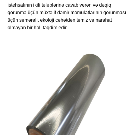
istehsalının ikili tələblərinə cavab verən və dəqiq
qorunma üçün müxtəlif dəmir məmulatlarının qorunması
üçün səmərəli, ekoloji cəhətdən təmiz və narahat
olmayan bir həll təqdim edir.