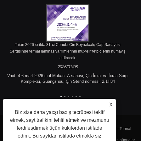
Taian 2026-cı ildə 31-ci Cənubi Çin Beynəlxalq Çap Sənayesi
Sərgisində termal laminasiya filmlərinin müxtəlif tətbiqlərini nümayiş
etdirəcək.
2026/01/08
Vaxt: 4-6 mart 2026-cı il Məkan: A sahəsi, Çin İdxal və İxrac Sərgi
Kompleksi, Guangzhou, Çin Stend nömrəsi: 2.1H34
X
Biz sizə daha yaxşı baxış təcrübəsi təklif
etmək, sayt trafikini təhlil etmək və məzmunu
fərdiləşdirmək üçün kukilərdən istifadə
Müəlliflik hüququ © 2023 Fujian Taian Lamination Film Co, Ltd - Termal
edirik. Bu saytdan istifadə etməklə siz
laminasiya filmi, laminat polad film, Termal laminasiya filmi - Bütün hüquqlar