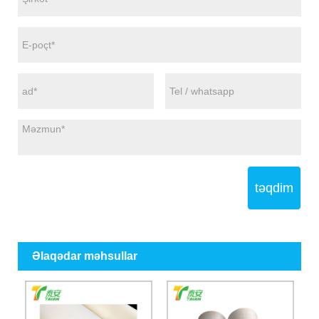
təqdim
Əlaqədar məhsullar