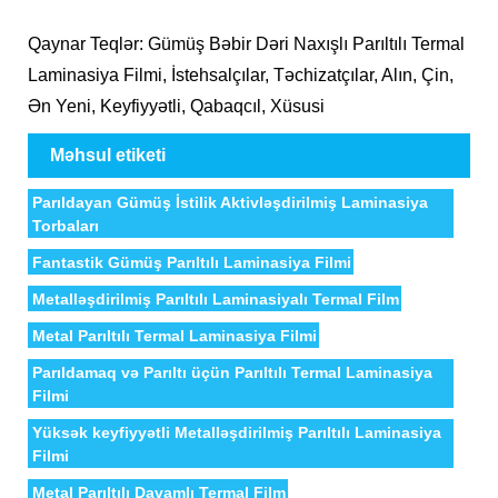
Qaynar Teqlər: Gümüş Bəbir Dəri Naxışlı Parıltılı Termal
Laminasiya Filmi, İstehsalçılar, Təchizatçılar, Alın, Çin,
Ən Yeni, Keyfiyyətli, Qabaqcıl, Xüsusi
Məhsul etiketi
Parıldayan Gümüş İstilik Aktivləşdirilmiş Laminasiya
Torbaları
Fantastik Gümüş Parıltılı Laminasiya Filmi
Metalləşdirilmiş Parıltılı Laminasiyalı Termal Film
Metal Parıltılı Termal Laminasiya Filmi
Parıldamaq və Parıltı üçün Parıltılı Termal Laminasiya
Filmi
Yüksək keyfiyyətli Metalləşdirilmiş Parıltılı Laminasiya
Filmi
Metal Parıltılı Davamlı Termal Film