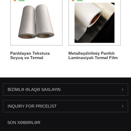
Parıldayan Tekstura
Metalləşdirilmiş Parıltılı
Soyuq və Termal
Laminasiyalı Termal Film
Laminasiya Filmi
BIZIMLƏ ƏLAQƏ SAXLAYIN
INQUIRY FOR PRICELIST
SON XƏBƏRLƏR