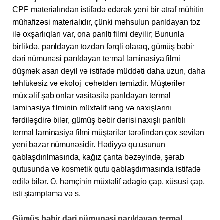
CPP materialından istifadə edərək yeni bir ətraf mühitin
mühafizəsi materialıdır, çünki məhsulun parıldayan toz
ilə oxşarlıqları var, ona parıltı filmi deyilir; Bununla
birlikdə, parıldayan tozdan fərqli olaraq, gümüş bəbir
dəri nümunəsi parıldayan termal laminasiya filmi
düşmək asan deyil və istifadə müddəti daha uzun, daha
təhlükəsiz və ekoloji cəhətdən təmizdir. Müştərilər
müxtəlif şablonlar vasitəsilə parıldayan termal
laminasiya filminin müxtəlif rəng və naxışlarını
fərdiləşdirə bilər, gümüş bəbir dərisi naxışlı parıltılı
termal laminasiya filmi müştərilər tərəfindən çox sevilən
yeni bazar nümunəsidir. Hədiyyə qutusunun
qablaşdırılmasında, kağız çanta bəzəyində, şərab
qutusunda və kosmetik qutu qablaşdırmasında istifadə
edilə bilər. O, həmçinin müxtəlif adagio çap, xüsusi çap,
isti ştamplama və s.
Gümüş bəbir dəri nümunəsi parıldayan termal