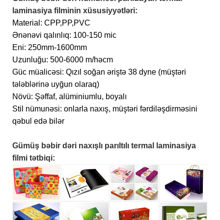
laminasiya filminin xüsusiyyətləri:
Material: CPP,PP,PVC
Ənənəvi qalınlıq: 100-150 mic
Eni: 250mm-1600mm
Uzunluğu: 500-6000 m/həcm
Güc müalicəsi: Qızıl soğan əriştə 38 dyne (müştəri
tələblərinə uyğun olaraq)
Növü: Şəffaf, alüminiumlu, boyalı
Stil nümunəsi: onlarla naxış, müştəri fərdiləşdirməsini
qəbul edə bilər
Gümüş bəbir dəri naxışlı parıltılı termal laminasiya
filmi tətbiqi: