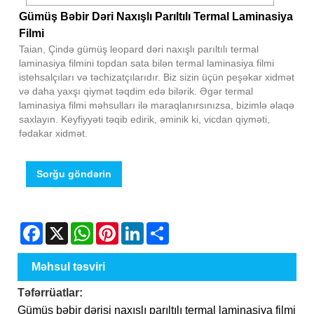
Gümüş Bəbir Dəri Naxışlı Parıltılı Termal Laminasiya
Filmi
Taian, Çində gümüş leopard dəri naxışlı parıltılı termal
laminasiya filmini topdan sata bilən termal laminasiya filmi
istehsalçıları və təchizatçılarıdır. Biz sizin üçün peşəkar xidmət
və daha yaxşı qiymət təqdim edə bilərik. Əgər termal
laminasiya filmi məhsulları ilə maraqlanırsınızsa, bizimlə əlaqə
saxlayın. Keyfiyyəti təqib edirik, əminik ki, vicdan qiyməti,
fədakar xidmət.
Sorğu göndərin
Facebook
X
WhatsApp
Pinterest
LinkedIn
Share
Məhsul təsviri
Təfərrüatlar:
Gümüş bəbir dərisi naxışlı parıltılı termal laminasiya filmi